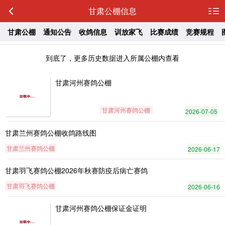
甘肃公棚信息
甘肃公棚
通知公告
收鸽信息
训放家飞
比赛成绩
竞赛规程
到底了，更多历史数据进入所属公棚内查看
甘肃河州赛鸽公棚
甘肃河州赛鸽公棚
2026-07-05
甘肃兰州赛鸽公棚收鸽路线图
甘肃兰州赛鸽公棚
2026-06-17
甘肃羽飞赛鸽公棚2026年秋赛防疫后病亡赛鸽
甘肃羽飞赛鸽公棚
2026-06-16
甘肃河州赛鸽公棚保证金证明